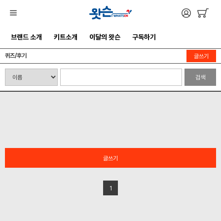
브랜드 소개
키트소개
이달의 왓슨
구독하기
퀴즈/후기
글쓰기
검색
글쓰기
1