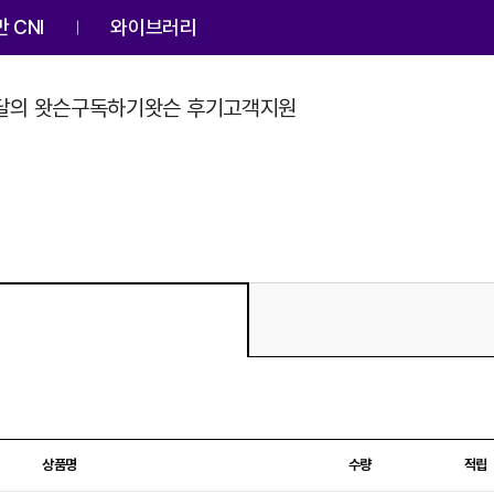
 CNI
와이브러리
달의 왓슨
구독하기
왓슨 후기
고객지원
상품명
수량
적립