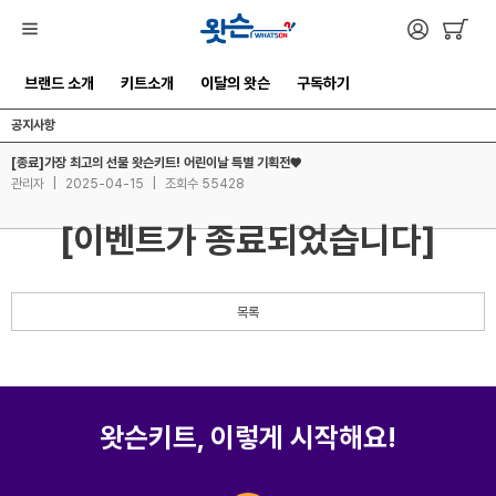
브랜드 소개
키트소개
이달의 왓슨
구독하기
공지사항
[종료]가장 최고의 선물 왓슨키트! 어린이날 특별 기획전♥
관리자
|
2025-04-15
|
조회수 55428
[이벤트가 종료되었습니다]
목록
왓슨키트, 이렇게 시작해요!